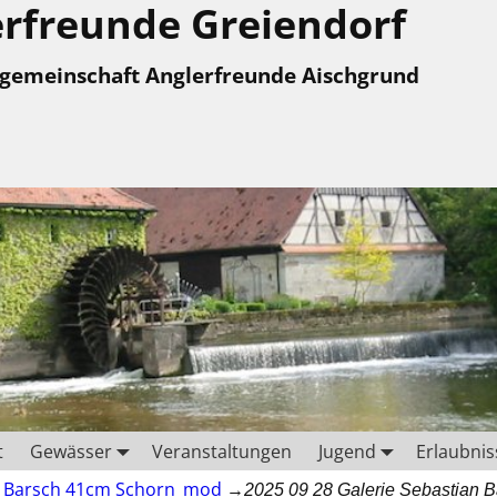
rfreunde Greiendorf
ngemeinschaft Anglerfreunde Aischgrund
t
Gewässer
Veranstaltungen
Jugend
Erlaubnis
an Barsch 41cm Schorn_mod
→
2025 09 28 Galerie Sebastian