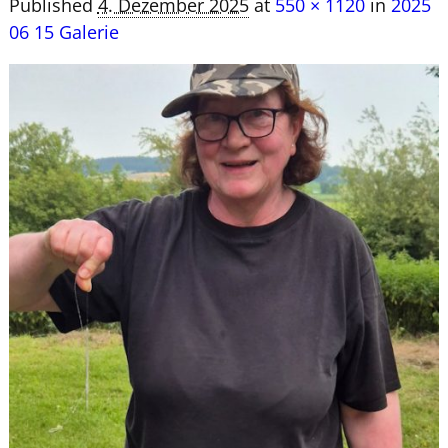
Published
4. Dezember 2025
at
550 × 1120
in
2025
06 15 Galerie