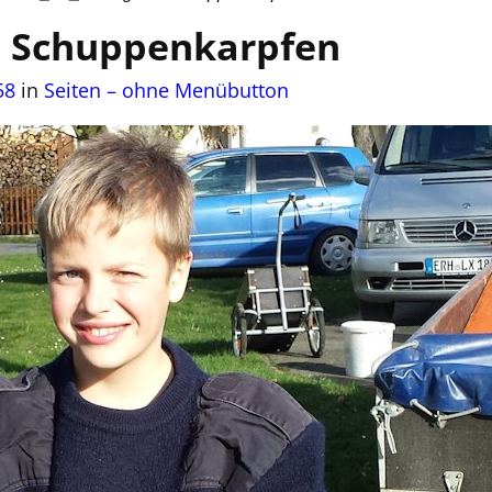
d Schuppenkarpfen
58
in
Seiten – ohne Menübutton