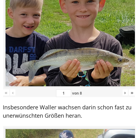
«
‹
›
»
von
8
Insbesondere Waller wachsen darin schon fast zu
unerwünschten Größen heran.