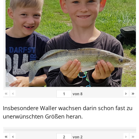
«
‹
›
»
von
8
Insbesondere Waller wachsen darin schon fast zu
unerwünschten Größen heran.
«
‹
›
»
von
2